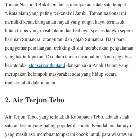
Taman Nasional Bukit Duabelas merupakan salah satu tempat
wisata alam yang paling terkenal di Jambi. Taman nasional ini
memiliki keanekaragaman hayati yang sangat kaya, termasuk
hutan tropis yang masih alami dan berbagai spesies langka seperti
harimau Sumatera, orangutan, dan gajah Sumatera. Bagi para
penggemar petualangan, trekking di sini memberikan pengalaman
yang tak terlupakan. Di dalam taman nasional ini, Anda juga bisa
berinteraksi
slot server thailand
dengan suku Anak Dalam yang
merupakan kelompok masyarakat adat yang hidup secara
tradisional di dalam hutan.
2.
Air Terjun Tebo
Air Terjun Tebo, yang terletak di Kabupaten Tebo, adalah salah
satu air terjun yang paling populer di Jambi. Keindahan alamnya
yang masih asri membuat tempat ini cocok untuk para wisatawan