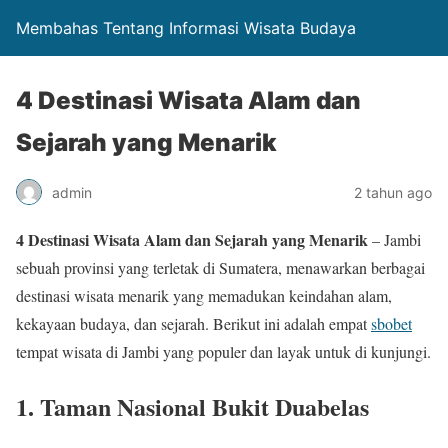
Membahas Tentang Informasi Wisata Budaya
4 Destinasi Wisata Alam dan
Sejarah yang Menarik
admin
2 tahun ago
4 Destinasi Wisata Alam dan Sejarah yang Menarik
– Jambi
sebuah provinsi yang terletak di Sumatera, menawarkan berbagai
destinasi wisata menarik yang memadukan keindahan alam,
kekayaan budaya, dan sejarah. Berikut ini adalah empat
sbobet
tempat wisata di Jambi yang populer dan layak untuk di kunjungi.
1.
Taman Nasional Bukit Duabelas