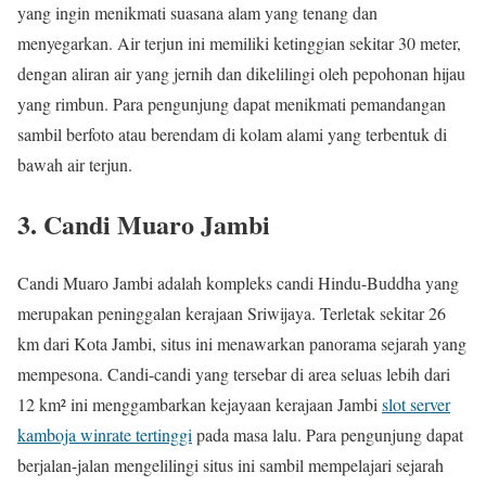
yang ingin menikmati suasana alam yang tenang dan
menyegarkan. Air terjun ini memiliki ketinggian sekitar 30 meter,
dengan aliran air yang jernih dan dikelilingi oleh pepohonan hijau
yang rimbun. Para pengunjung dapat menikmati pemandangan
sambil berfoto atau berendam di kolam alami yang terbentuk di
bawah air terjun.
3.
Candi Muaro Jambi
Candi Muaro Jambi adalah kompleks candi Hindu-Buddha yang
merupakan peninggalan kerajaan Sriwijaya. Terletak sekitar 26
km dari Kota Jambi, situs ini menawarkan panorama sejarah yang
mempesona. Candi-candi yang tersebar di area seluas lebih dari
12 km² ini menggambarkan kejayaan kerajaan Jambi
slot server
kamboja winrate tertinggi
pada masa lalu. Para pengunjung dapat
berjalan-jalan mengelilingi situs ini sambil mempelajari sejarah