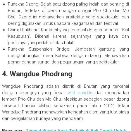
Punakha Dzong: Salah satu dzong paling indah dan penting di
Bhutan, terletak di persimpangan sungai Pho Chu dan Mo
Chu. Dzong ini menawarkan arsitektur yang spektakuler dan
sering digunakan untuk upacara keagamaan dan festival.
Chimi Lhakhang: Kuil kecil yang terkenal dengan sebutan “Kuil
Kesuburan”. Dikenal karena sejarahnya yang kaya dan
posisinya yang indah di atas bukit.
Punakha Suspension Bridge: Jembatan gantung yang
menghubungkan desa Kabisa dengan dzong. Menawarkan
pemandangan sungai dan pegunungan yang spektakuler.
4. Wangdue Phodrang
Wangdue Phodrang adalah distrik di Bhutan yang terkenal
dengan dzongnya yang besar
wild bandito
dan menghadap
lembah Pho Chu dan Mo Chu. Meskipun sebagian besar dzong
tersebut hancur akibat kebakaran pada tahun 2012, tetapi
Wangdue Phodrang menawarkan keindahan alam yang luar biasa
dan pengalaman budaya yang mendalam.
Baca juga :
Tempat Wisata Anak Terbaik di Bali Cocok Untuk