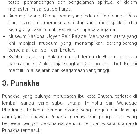
tetapi pemandangan dan pengalaman spiritual di dalam
monasteri ini sangat berharga.
Rinpung Dzong: Dzong besar yang indah di tepi sungai Paro
Chu. Dzong ini memiliki arsitektur yang menakjubkan dan
sering digunakan untuk festival dan upacara agama.
Museum Nasional Ugyen Pelri Palace: Merupakan istana yang
kini menjadi museum yang menampilkan barang-barang
bersejarah dan seni dari Bhutan.
Kyichu Lhakhang: Salah satu kuil tertua di Bhutan, didirikan
pada abad ke-7 oleh Raja Songtsen Gampo dari Tibet. Kuil ini
memiliki nilai sejarah dan keagamaan yang tinggi.
3. Punakha
Punakha, yang dulunya merupakan ibu kota Bhutan, terletak di
lembah sungai yang subur antara Thimphu dan Wangdue
Phodrang. Terkenal dengan dzong yang megah dan lanskap
alam yang menawan, Punakha menawarkan pengalaman yang
berbeda dengan pesonanya sendiri. Tempat wisata utama di
Punakha termasuk: