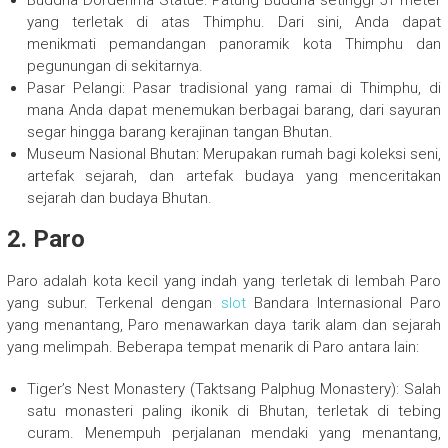
Buddha Dordenma Statue: Patung Buddha setinggi 51 meter
yang terletak di atas Thimphu. Dari sini, Anda dapat
menikmati pemandangan panoramik kota Thimphu dan
pegunungan di sekitarnya.
Pasar Pelangi: Pasar tradisional yang ramai di Thimphu, di
mana Anda dapat menemukan berbagai barang, dari sayuran
segar hingga barang kerajinan tangan Bhutan.
Museum Nasional Bhutan: Merupakan rumah bagi koleksi seni,
artefak sejarah, dan artefak budaya yang menceritakan
sejarah dan budaya Bhutan.
2. Paro
Paro adalah kota kecil yang indah yang terletak di lembah Paro
yang subur. Terkenal dengan
slot
Bandara Internasional Paro
yang menantang, Paro menawarkan daya tarik alam dan sejarah
yang melimpah. Beberapa tempat menarik di Paro antara lain:
Tiger’s Nest Monastery (Taktsang Palphug Monastery): Salah
satu monasteri paling ikonik di Bhutan, terletak di tebing
curam. Menempuh perjalanan mendaki yang menantang,