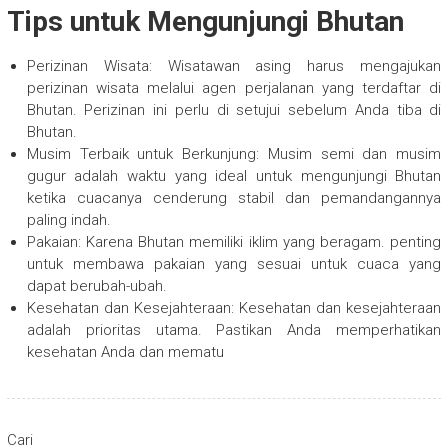
Tips untuk Mengunjungi Bhutan
Perizinan Wisata: Wisatawan asing harus mengajukan
perizinan wisata melalui agen perjalanan yang terdaftar di
Bhutan. Perizinan ini perlu di setujui sebelum Anda tiba di
Bhutan.
Musim Terbaik untuk Berkunjung: Musim semi dan musim
gugur adalah waktu yang ideal untuk mengunjungi Bhutan
ketika cuacanya cenderung stabil dan pemandangannya
paling indah.
Pakaian: Karena Bhutan memiliki iklim yang beragam. penting
untuk membawa pakaian yang sesuai untuk cuaca yang
dapat berubah-ubah.
Kesehatan dan Kesejahteraan: Kesehatan dan kesejahteraan
adalah prioritas utama. Pastikan Anda memperhatikan
kesehatan Anda dan mematu
Cari