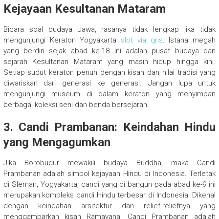
Kejayaan Kesultanan Mataram
Bicara soal budaya Jawa, rasanya tidak lengkap jika tidak
mengunjungi Keraton Yogyakarta
slot via qris
. Istana megah
yang berdiri sejak abad ke-18 ini adalah pusat budaya dan
sejarah Kesultanan Mataram yang masih hidup hingga kini.
Setiap sudut keraton penuh dengan kisah dan nilai tradisi yang
diwariskan dari generasi ke generasi. Jangan lupa untuk
mengunjungi museum di dalam keraton yang menyimpan
berbagai koleksi seni dan benda bersejarah.
3. Candi Prambanan: Keindahan Hindu
yang Mengagumkan
Jika Borobudur mewakili budaya Buddha, maka Candi
Prambanan adalah simbol kejayaan Hindu di Indonesia. Terletak
di Sleman, Yogyakarta, candi yang di bangun pada abad ke-9 ini
merupakan kompleks candi Hindu terbesar di Indonesia. Dikenal
dengan keindahan arsitektur dan relief-reliefnya yang
menggambarkan kisah Ramayana, Candi Prambanan adalah