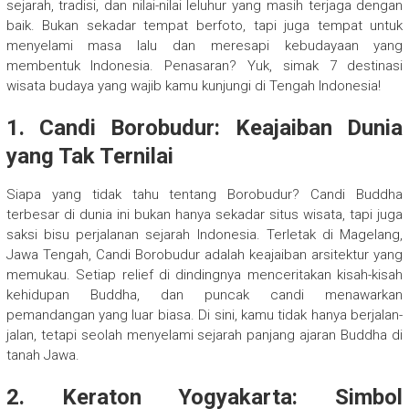
sejarah, tradisi, dan nilai-nilai leluhur yang masih terjaga dengan
baik. Bukan sekadar tempat berfoto, tapi juga tempat untuk
menyelami masa lalu dan meresapi kebudayaan yang
membentuk Indonesia. Penasaran? Yuk, simak 7 destinasi
wisata budaya yang wajib kamu kunjungi di Tengah Indonesia!
1. Candi Borobudur: Keajaiban Dunia
yang Tak Ternilai
Siapa yang tidak tahu tentang Borobudur? Candi Buddha
terbesar di dunia ini bukan hanya sekadar situs wisata, tapi juga
saksi bisu perjalanan sejarah Indonesia. Terletak di Magelang,
Jawa Tengah, Candi Borobudur adalah keajaiban arsitektur yang
memukau. Setiap relief di dindingnya menceritakan kisah-kisah
kehidupan Buddha, dan puncak candi menawarkan
pemandangan yang luar biasa. Di sini, kamu tidak hanya berjalan-
jalan, tetapi seolah menyelami sejarah panjang ajaran Buddha di
tanah Jawa.
2. Keraton Yogyakarta: Simbol