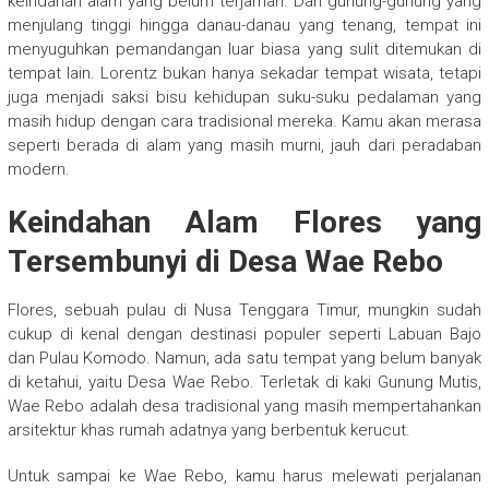
keindahan alam yang belum terjamah. Dari gunung-gunung yang
menjulang tinggi hingga danau-danau yang tenang, tempat ini
menyuguhkan pemandangan luar biasa yang sulit ditemukan di
tempat lain. Lorentz bukan hanya sekadar tempat wisata, tetapi
juga menjadi saksi bisu kehidupan suku-suku pedalaman yang
masih hidup dengan cara tradisional mereka. Kamu akan merasa
seperti berada di alam yang masih murni, jauh dari peradaban
modern.
Keindahan Alam Flores yang
Tersembunyi di Desa Wae Rebo
Flores, sebuah pulau di Nusa Tenggara Timur, mungkin sudah
cukup di kenal dengan destinasi populer seperti Labuan Bajo
dan Pulau Komodo. Namun, ada satu tempat yang belum banyak
di ketahui, yaitu Desa Wae Rebo. Terletak di kaki Gunung Mutis,
Wae Rebo adalah desa tradisional yang masih mempertahankan
arsitektur khas rumah adatnya yang berbentuk kerucut.
Untuk sampai ke Wae Rebo, kamu harus melewati perjalanan