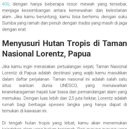
400
, dengan hanya beberapa resor mewah yang tersebar,
menjaga keseimbangan antara kemewahan dan kelestarian
alam. Jika kamu beruntung, kamu bisa bertemu dengan suku
Sumba yang ramah dan penuh dengan tradisi yang masih di jaga
dengan erat.
Menyusuri Hutan Tropis di Taman
Nasional Lorentz, Papua
Jika kamu ingin merasakan petualangan sejati, Taman Nasional
Lorentz di Papua adalah destinasi yang wajib kamu masukkan
dalam daftar perjalanan. Taman nasional ini adalah salah satu
situs warisan dunia UNESCO, yang menawarkan
keanekaragaman hayati luar biasa dan pemandangan alam yang
memukau. Dengan luas lebih dari 2,5 juta hektar, Lorentz adalah
rumah bagi berbagai spesies langka yang hanya dapat di
temukan di kawasan ini.
Di tengah hutan tropis yang lebat, kamu akan menemukan