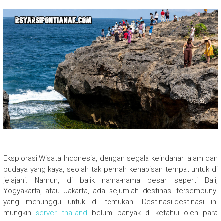
Eksplorasi Wisata Indonesia, dengan segala keindahan alam dan
budaya yang kaya, seolah tak pernah kehabisan tempat untuk di
jelajahi. Namun, di balik nama-nama besar seperti Bali,
Yogyakarta, atau Jakarta, ada sejumlah destinasi tersembunyi
yang menunggu untuk di temukan. Destinasi-destinasi ini
mungkin
server thailand
belum banyak di ketahui oleh para