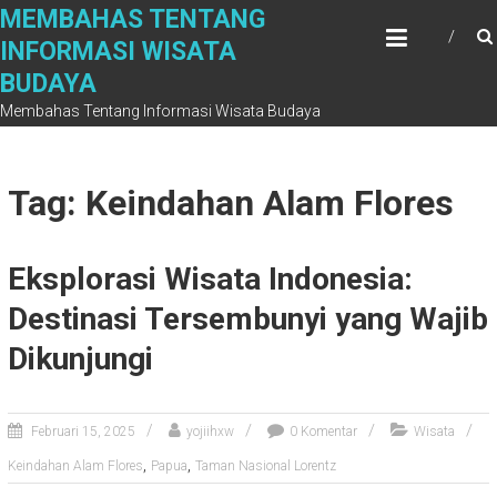
Skip
MEMBAHAS TENTANG
to
INFORMASI WISATA
content
BUDAYA
Membahas Tentang Informasi Wisata Budaya
Tag: Keindahan Alam Flores
Eksplorasi Wisata Indonesia:
Destinasi Tersembunyi yang Wajib
Dikunjungi
Februari 15, 2025
yojiihxw
0 Komentar
Wisata
,
,
Keindahan Alam Flores
Papua
Taman Nasional Lorentz