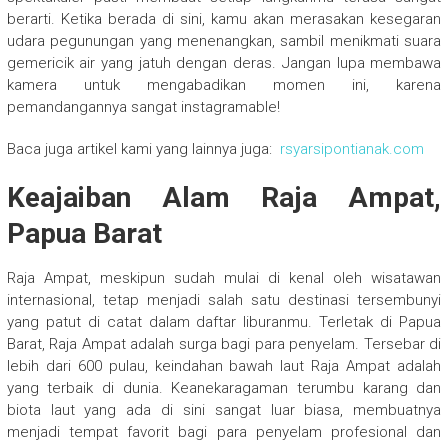
berarti. Ketika berada di sini, kamu akan merasakan kesegaran
udara pegunungan yang menenangkan, sambil menikmati suara
gemericik air yang jatuh dengan deras. Jangan lupa membawa
kamera untuk mengabadikan momen ini, karena
pemandangannya sangat instagramable!
Baca juga artikel kami yang lainnya juga:
rsyarsipontianak.com
Keajaiban Alam Raja Ampat,
Papua Barat
Raja Ampat, meskipun sudah mulai di kenal oleh wisatawan
internasional, tetap menjadi salah satu destinasi tersembunyi
yang patut di catat dalam daftar liburanmu. Terletak di Papua
Barat, Raja Ampat adalah surga bagi para penyelam. Tersebar di
lebih dari 600 pulau, keindahan bawah laut Raja Ampat adalah
yang terbaik di dunia. Keanekaragaman terumbu karang dan
biota laut yang ada di sini sangat luar biasa, membuatnya
menjadi tempat favorit bagi para penyelam profesional dan