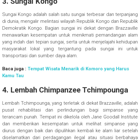
3. Sungai Kongo
Sungai Kongo adalah salah satu sungai terbesar dan terpanjang
di dunia, mengalir melintasi wilayah Republik Kongo dan Republik
Demokratik Kongo. Bagian sungai ini dekat dengan Brazzaville
menawarkan kesempatan untuk menikmati pemandangan alam
yang indah dari tepian sungai, serta untuk menjelajahi kehidupan
masyarakat lokal yang tergantung pada sungai ini untuk
transportasi dan sumber daya alam.
Baca juga :
Tempat Wisata Menarik di Komoro yang Harus
Kamu Tau
4. Lembah Chimpanzee Tchimpounga
Lembah Tchimpounga, yang terletak di dekat Brazzaville, adalah
pusat rehabilitasi dan perlindungan bagi simpanse yang
terancam punah. Tempat ini dikelola oleh Jane Goodall Institute
dan memberikan kesempatan untuk melihat simpanse yang
diurus dengan baik dan dipulihkan kembali ke alam liar setelah
diselamatkan dari perdagangan ilegal atau situasi berbahaya