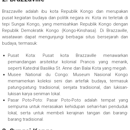
Brazzaville adalah ibu kota Republik Kongo dan merupakan
pusat kegiatan budaya dan politik negara ini. Kota ini terletak di
tepi Sungai Kongo, yang memisahkan Republik Kongo dengan
Republik Demokratik Kongo (Kongo-Kinshasa). Di Brazzaville,
wisatawan dapat mengunjungi berbagai situs bersejarah dan
budaya, termasuk:
Pusat Kota: Pusat kota Brazzaville menawarkan
pemandangan arsitektur kolonial Prancis yang menarik,
seperti Katedral Basilika St. Anne dan Balai Kota yang megah.
Musee National du Congo: Museum Nasional Kongo
memamerkan koleksi seni dan artefak budaya, termasuk
patung-patung tradisional, senjata tradisional, dan lukisan-
lukisan karya seniman lokal.
Pasar Poto-Poto: Pasar Poto-Poto adalah tempat yang
sempurna untuk merasakan kehidupan sehari-hari penduduk
lokal, serta untuk membeli kerajinan tangan dan barang-
barang tradisional.